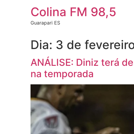
Colina FM 98,5
Guarapari ES
Dia:
3 de fevereir
ANÁLISE: Diniz terá de
na temporada