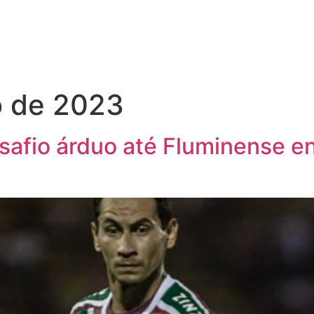
o de 2023
safio árduo até Fluminense e