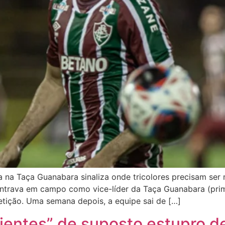
a Taça Guanabara sinaliza onde tricolores precisam ser 
ntrava em campo como vice-líder da Taça Guanabara (prim
ição. Uma semana depois, a equipe sai de […]
icientes” de suposto estupro d