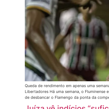
Queda de rendimento em apenas uma semana n
Libertadores Há uma semana, o Fluminense e
de desbancar o Flamengo da ponta da compet
Juíza vê indícios “suf