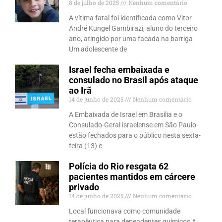
8 de julho de 2025
Nenhum comentário
A vítima fatal foi identificada como Vitor
André Kungel Gambirazi, aluno do terceiro
ano, atingido por uma facada na barriga
Um adolescente de
Israel fecha embaixada e
consulado no Brasil após ataque
ao Irã
14 de junho de 2025
Nenhum comentário
A Embaixada de Israel em Brasília e o
Consulado-Geral israelense em São Paulo
estão fechados para o público nesta sexta-
feira (13) e
Polícia do Rio resgata 62
pacientes mantidos em cárcere
privado
14 de junho de 2025
Nenhum comentário
Local funcionava como comunidade
terapêutica para dependentes químicos A