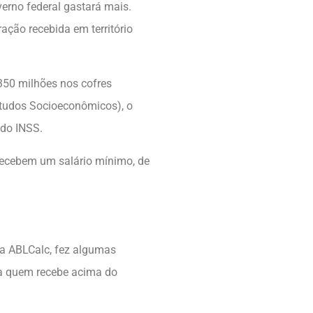
erno federal gastará mais.
ação recebida em território
350 milhões nos cofres
Estudos Socioeconômicos), o
 do INSS.
recebem um salário mínimo, de
 da ABLCalc, fez algumas
ra quem recebe acima do