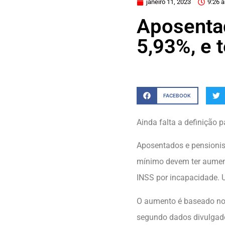
janeiro 11, 2023
9:26 
Aposenta
5,93%, e 
FACEBOOK
Ainda falta a definição 
Aposentados e pensioni
mínimo devem ter aument
INSS por incapacidade. U
O aumento é baseado n
segundo dados divulgados 