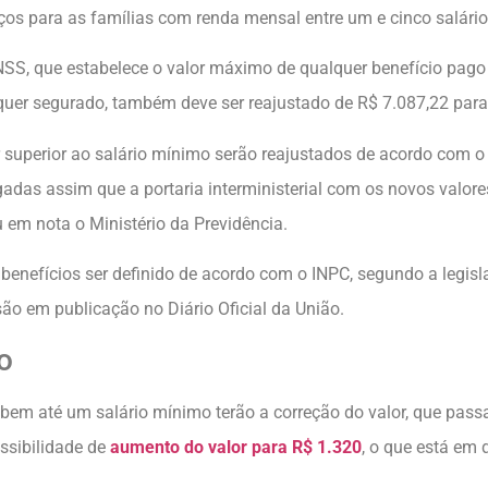
ços para as famílias com renda mensal entre um e cinco salári
INSS, que estabelece o valor máximo de qualquer benefício pago
lquer segurado, também deve ser reajustado de R$ 7.087,22 par
r superior ao salário mínimo serão reajustados de acordo com 
adas assim que a portaria interministerial com os novos valores
u em nota o Ministério da Previdência.
 benefícios ser definido de acordo com o INPC, segundo a legisl
isão em publicação no Diário Oficial da União.
o
ebem até um salário mínimo terão a correção do valor, que pass
ossibilidade de
aumento do valor para R$ 1.320
, o que está em