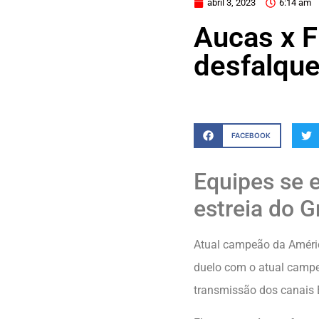
abril 3, 2023
6:14 am
Aucas x F
desfalque
FACEBOOK
Equipes se e
estreia do 
Atual campeão da Améri
duelo com o atual campeã
transmissão dos canais