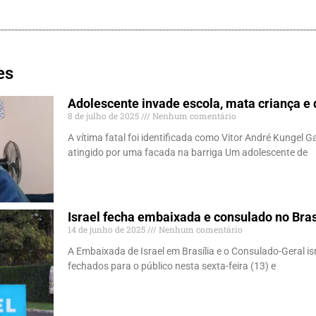
es
Adolescente invade escola, mata criança e d
8 de julho de 2025
Nenhum comentário
A vítima fatal foi identificada como Vitor André Kungel G
atingido por uma facada na barriga Um adolescente de
Israel fecha embaixada e consulado no Bras
14 de junho de 2025
Nenhum comentário
A Embaixada de Israel em Brasília e o Consulado-Geral i
fechados para o público nesta sexta-feira (13) e