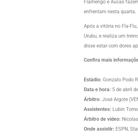
Flamengo e Aucas fazem 
enfrentam nesta quarta.
Após a vitória no Fla-Fl
Urubu, e realiza um trei
disse estar com dores a
Confira mais informaçõe
Estádio:
Gonzalo Podo R
Data e hora:
5 de abril d
Árbitro:
José Argote (VE
Assistentes:
Lubin Torre
Árbitro de vídeo:
Nicolas
Onde assistir:
ESPN, Sta