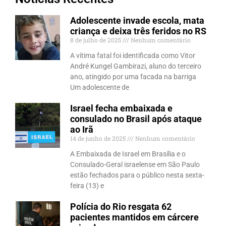
Adolescente invade escola, mata
criança e deixa três feridos no RS
8 de julho de 2025
Nenhum comentário
A vítima fatal foi identificada como Vitor
André Kungel Gambirazi, aluno do terceiro
ano, atingido por uma facada na barriga
Um adolescente de
Israel fecha embaixada e
consulado no Brasil após ataque
ao Irã
14 de junho de 2025
Nenhum comentário
A Embaixada de Israel em Brasília e o
Consulado-Geral israelense em São Paulo
estão fechados para o público nesta sexta-
feira (13) e
Polícia do Rio resgata 62
pacientes mantidos em cárcere