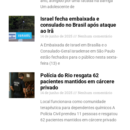
ano, atingido por uma facada na barriga
Um adolescente de
Israel fecha embaixada e
consulado no Brasil após ataque
ao Irã
14 de junho de 2025
Nenhum comentário
A Embaixada de Israel em Brasília e o
Consulado-Geral israelense em São Paulo
estão fechados para o público nesta sexta-
feira (13) e
Polícia do Rio resgata 62
pacientes mantidos em cárcere
privado
14 de junho de 2025
Nenhum comentário
Local funcionava como comunidade
terapêutica para dependentes químicos A
Polícia Civil prendeu 11 pessoas e resgatou
62 pacientes mantidos em cárcere privado