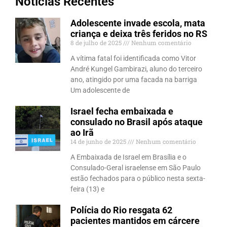
Notícias Recentes
Adolescente invade escola, mata
criança e deixa três feridos no RS
8 de julho de 2025
Nenhum comentário
A vítima fatal foi identificada como Vitor
André Kungel Gambirazi, aluno do terceiro
ano, atingido por uma facada na barriga
Um adolescente de
Israel fecha embaixada e
consulado no Brasil após ataque
ao Irã
14 de junho de 2025
Nenhum comentário
A Embaixada de Israel em Brasília e o
Consulado-Geral israelense em São Paulo
estão fechados para o público nesta sexta-
feira (13) e
Polícia do Rio resgata 62
pacientes mantidos em cárcere