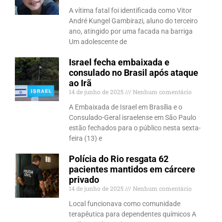
A vítima fatal foi identificada como Vitor
André Kungel Gambirazi, aluno do terceiro
ano, atingido por uma facada na barriga
Um adolescente de
Israel fecha embaixada e
consulado no Brasil após ataque
ao Irã
14 de junho de 2025
Nenhum comentário
A Embaixada de Israel em Brasília e o
Consulado-Geral israelense em São Paulo
estão fechados para o público nesta sexta-
feira (13) e
Polícia do Rio resgata 62
pacientes mantidos em cárcere
privado
14 de junho de 2025
Nenhum comentário
Local funcionava como comunidade
terapêutica para dependentes químicos A