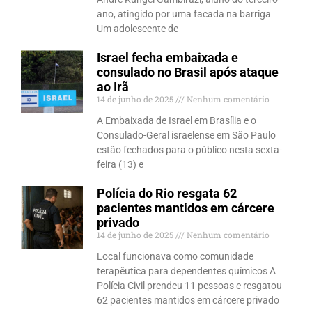
ano, atingido por uma facada na barriga
Um adolescente de
Israel fecha embaixada e
consulado no Brasil após ataque
ao Irã
14 de junho de 2025
Nenhum comentário
A Embaixada de Israel em Brasília e o
Consulado-Geral israelense em São Paulo
estão fechados para o público nesta sexta-
feira (13) e
Polícia do Rio resgata 62
pacientes mantidos em cárcere
privado
14 de junho de 2025
Nenhum comentário
Local funcionava como comunidade
terapêutica para dependentes químicos A
Polícia Civil prendeu 11 pessoas e resgatou
62 pacientes mantidos em cárcere privado