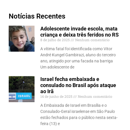
Notícias Recentes
Adolescente invade escola, mata
criança e deixa três feridos no RS
8 de julho de 2025
Nenhum comentário
A vítima fatal foi identificada como Vitor
André Kungel Gambirazi, aluno do terceiro
ano, atingido por uma facada na barriga
Um adolescente de
Israel fecha embaixada e
consulado no Brasil após ataque
ao Irã
14 de junho de 2025
Nenhum comentário
A Embaixada de Israel em Brasília e o
Consulado-Geral israelense em São Paulo
estão fechados para o público nesta sexta-
feira (13) e