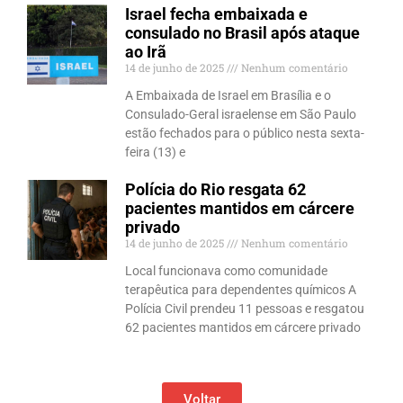
Israel fecha embaixada e
consulado no Brasil após ataque
ao Irã
14 de junho de 2025
Nenhum comentário
A Embaixada de Israel em Brasília e o
Consulado-Geral israelense em São Paulo
estão fechados para o público nesta sexta-
feira (13) e
Polícia do Rio resgata 62
pacientes mantidos em cárcere
privado
14 de junho de 2025
Nenhum comentário
Local funcionava como comunidade
terapêutica para dependentes químicos A
Polícia Civil prendeu 11 pessoas e resgatou
62 pacientes mantidos em cárcere privado
Voltar