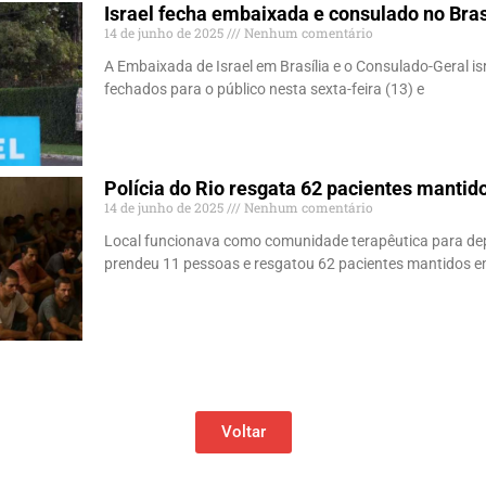
Israel fecha embaixada e consulado no Bras
14 de junho de 2025
Nenhum comentário
A Embaixada de Israel em Brasília e o Consulado-Geral i
fechados para o público nesta sexta-feira (13) e
Polícia do Rio resgata 62 pacientes mantid
14 de junho de 2025
Nenhum comentário
Local funcionava como comunidade terapêutica para depe
prendeu 11 pessoas e resgatou 62 pacientes mantidos e
Voltar