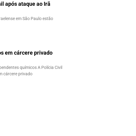
il após ataque ao Irã
sraelense em São Paulo estão
os em cárcere privado
ndentes químicos A Polícia Civil
m cárcere privado