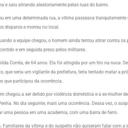
a e saiu atirando aleatoriamente pelas ruas do bairro.
u em uma determinada rua, a vítima passeava tranquilamente 
s disparos e morreu no local.
Quando a equipe chegou, o homem ainda tentou atirar contra os 
 contido e em seguida preso pelos militares.
lda Corrêa, de 64 anos. Ela foi atingida por um tiro na nuca. S
o, que seria um vigilante da prefeitura, teria tentado matar a pr
es que participou da ocorrência.
m chegou a ser detido por violência doméstica e a ex-mulher del
Penha. No dia seguinte, mais uma ocorrência. Dessa vez, o sus
ar uma pessoa em uma academia, com uma barra de ferro.
os. Familiares da vítima e do suspeito não quiseram falar com a