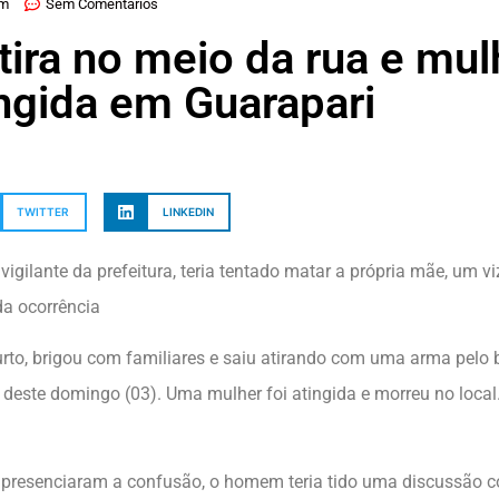
am
Sem Comentários
ra no meio da rua e mul
ingida em Guarapari
TWITTER
LINKEDIN
vigilante da prefeitura, teria tentado matar a própria mãe, um vi
da ocorrência
o, brigou com familiares e saiu atirando com uma arma pelo ba
deste domingo (03). Uma mulher foi atingida e morreu no local
resenciaram a confusão, o homem teria tido uma discussão c