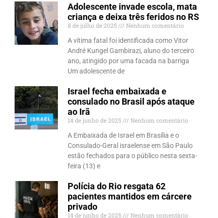
Adolescente invade escola, mata
criança e deixa três feridos no RS
8 de julho de 2025
Nenhum comentário
A vítima fatal foi identificada como Vitor
André Kungel Gambirazi, aluno do terceiro
ano, atingido por uma facada na barriga
Um adolescente de
Israel fecha embaixada e
consulado no Brasil após ataque
ao Irã
14 de junho de 2025
Nenhum comentário
A Embaixada de Israel em Brasília e o
Consulado-Geral israelense em São Paulo
estão fechados para o público nesta sexta-
feira (13) e
Polícia do Rio resgata 62
pacientes mantidos em cárcere
privado
14 de junho de 2025
Nenhum comentário