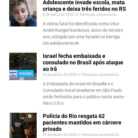
Adolescente invade escola, mata
criança e deixa três feridos no RS
8 de julho de 2025
Nenhum comentário
A vítima fatal foi identificada como Vitor
André Kungel Gambirazi, aluno do terceiro
ano, atingido por uma facada na barriga
Um adolescente de
Israel fecha embaixada e
consulado no Brasil após ataque
ao Irã
14 de junho de 2025
Nenhum comentário
A Embaixada de Israel em Brasília e o
Consulado-Geral israelense em São Paulo
estão fechados para o público nesta sexta-
feira (13) e
Polícia do Rio resgata 62
pacientes mantidos em cárcere
privado
14 de junho de 2025
Nenhum comentário