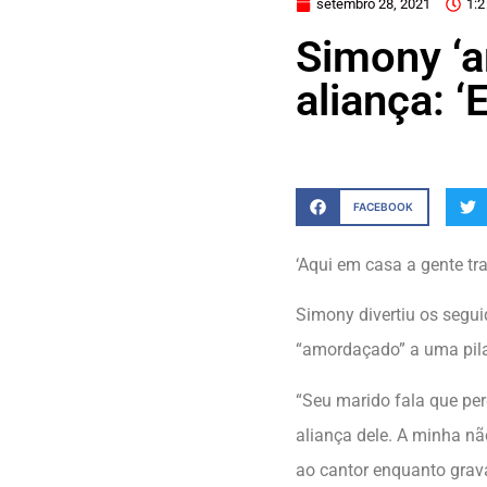
setembro 28, 2021
1:
Simony ‘a
aliança: ‘
FACEBOOK
‘Aqui em casa a gente tra
Simony divertiu os segui
“amordaçado” a uma pilas
“Seu marido fala que pe
aliança dele. A minha nã
ao cantor enquanto gravav