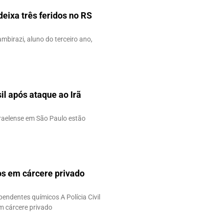
eixa três feridos no RS
ambirazi, aluno do terceiro ano,
il após ataque ao Irã
sraelense em São Paulo estão
os em cárcere privado
ndentes químicos A Polícia Civil
m cárcere privado