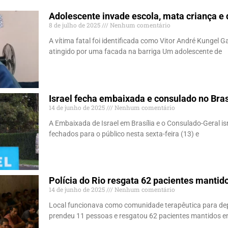
Adolescente invade escola, mata criança e d
8 de julho de 2025
Nenhum comentário
A vítima fatal foi identificada como Vitor André Kungel G
atingido por uma facada na barriga Um adolescente de
Israel fecha embaixada e consulado no Bras
14 de junho de 2025
Nenhum comentário
A Embaixada de Israel em Brasília e o Consulado-Geral i
fechados para o público nesta sexta-feira (13) e
Polícia do Rio resgata 62 pacientes mantid
14 de junho de 2025
Nenhum comentário
Local funcionava como comunidade terapêutica para depe
prendeu 11 pessoas e resgatou 62 pacientes mantidos e