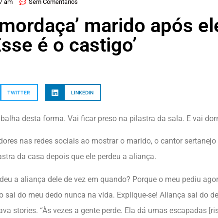
27 am
Sem Comentários
mordaça’ marido após el
Esse é o castigo’
TWITTER
LINKEDIN
balha desta forma. Vai ficar preso na pilastra da sala. E vai dor
dores nas redes sociais ao mostrar o marido, o cantor sertanejo 
tra da casa depois que ele perdeu a aliança.
rdeu a aliança dele de vez em quando? Porque o meu pediu agor
o sai do meu dedo nunca na vida. Explique-se! Aliança sai do d
a stories. “Às vezes a gente perde. Ela dá umas escapadas [riso