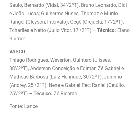
Saulo, Bernardo (Vidal, 34’/2ºT), Bruno Leonardo, Didi
e João Lucas; Guilherme Nunes, Thomaz e Murilo
Rangel (Gleyson, Intervalo); Gegê (Orejuela, 17’/2ºT),
Tcharlles e Netto (Julio Vítor, 17’/2ºT)
– Técnico:
Elano
Blumer.
VASCO
Thiago Rodrigues, Weverton, Quintero (Ulisses,
38’/2ºT), Anderson Conceição e Edimar; Zé Gabriel e
Matheus Barbosa (Luiz Henrique, 30’/2ºT); Juninho
(Andrey, 25’/2ºT), Nene e Gabriel Pec; Raniel (Getúlio,
25’/2ºT)
– Técnico:
Zé Ricardo.
Fonte: Lance