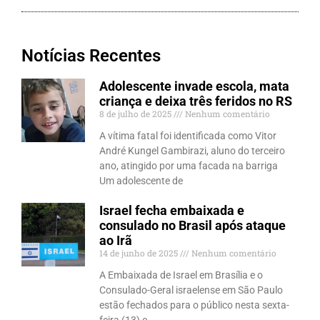
Notícias Recentes
Adolescente invade escola, mata
criança e deixa três feridos no RS
8 de julho de 2025
Nenhum comentário
A vítima fatal foi identificada como Vitor
André Kungel Gambirazi, aluno do terceiro
ano, atingido por uma facada na barriga
Um adolescente de
Israel fecha embaixada e
consulado no Brasil após ataque
ao Irã
14 de junho de 2025
Nenhum comentário
A Embaixada de Israel em Brasília e o
Consulado-Geral israelense em São Paulo
estão fechados para o público nesta sexta-
feira (13) e