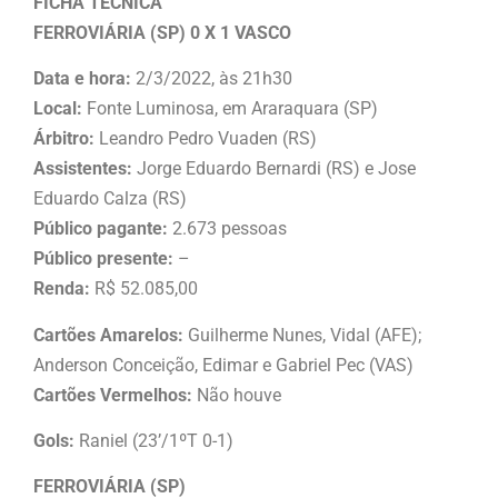
FICHA TÉCNICA
FERROVIÁRIA (SP) 0 X 1 VASCO
Data e hora:
2/3/2022, às 21h30
Local:
Fonte Luminosa, em Araraquara (SP)
Árbitro:
Leandro Pedro Vuaden (RS)
Assistentes:
Jorge Eduardo Bernardi (RS) e Jose
Eduardo Calza (RS)
Público pagante:
2.673 pessoas
Público presente:
–
Renda:
R$ 52.085,00
Cartões Amarelos:
Guilherme Nunes, Vidal (AFE);
Anderson Conceição, Edimar e Gabriel Pec (VAS)
Cartões Vermelhos:
Não houve
Gols:
Raniel (23’/1ºT 0-1)
FERROVIÁRIA (SP)